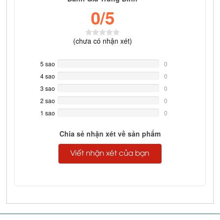
0
/5
(
chưa có
nhận xét)
5 sao
0%
0
Complete
4 sao
0%
0
Complete
3 sao
0%
0
Complete
2 sao
0%
0
Complete
1 sao
0%
0
Complete
Chia sẻ nhận xét về sản phẩm
Viết nhận xét của bạn