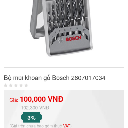
Bộ mũi khoan gỗ Bosch 2607017034
100,000 VNĐ
Giá:
102,300 VNĐ
3%
(Giá trên chưa bao gồm thuế
VAT
)