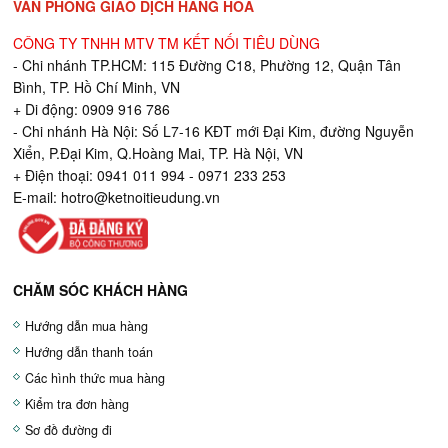
VĂN PHÒNG GIAO DỊCH HÀNG HÓA
CÔNG TY TNHH MTV TM KẾT NỐI TIÊU DÙNG
- Chi nhánh TP.HCM: 115 Đường C18, Phường 12, Quận Tân
Bình, TP. Hồ Chí Minh, VN
+ Di động: 0909 916 786
- Chi nhánh Hà Nội: Số L7-16 KĐT mới Đại Kim, đường Nguyễn
Xiển, P.Đại Kim, Q.Hoàng Mai, TP. Hà Nội, VN
+ Điện thoại: 0941 011 994 - 0971 233 253
E-mail:
hotro@ketnoitieudung.vn
CHĂM SÓC KHÁCH HÀNG
Hướng dẫn mua hàng
Hướng dẫn thanh toán
Các hình thức mua hàng
Kiểm tra đơn hàng
Sơ đồ đường đi