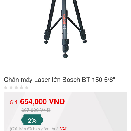
Chân máy Laser lớn Bosch BT 150 5/8"
654,000 VNĐ
Giá:
667,000 VNĐ
2%
(Giá trên đã bao gồm thuế
VAT
)