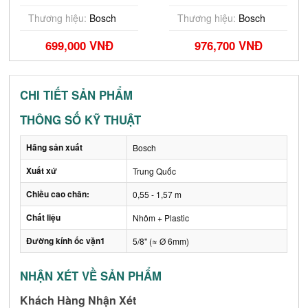
1000-17 (06010770K0)
2608900203
Thương hiệu:
Bosch
Thương hiệu:
Bosch
699,000 VNĐ
976,700 VNĐ
CHI TIẾT SẢN PHẨM
THÔNG SỐ KỸ THUẬT
Hãng sản xuất
Bosch
Xuất xứ
Trung Quốc
Chiều cao chân:
0,55 - 1,57 m
Chất liệu
Nhôm + Plastic
Đường kính ốc vặn1
5/8" (≈ Ø 6mm)
NHẬN XÉT VỀ SẢN PHẨM
Khách Hàng Nhận Xét