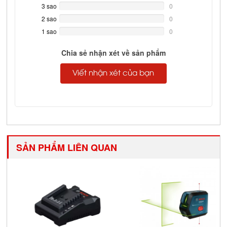
Complete
3 sao
0%
0
Complete
2 sao
0%
0
Complete
1 sao
0%
0
Complete
Chia sẻ nhận xét về sản phẩm
Viết nhận xét của bạn
SẢN PHẨM LIÊN QUAN