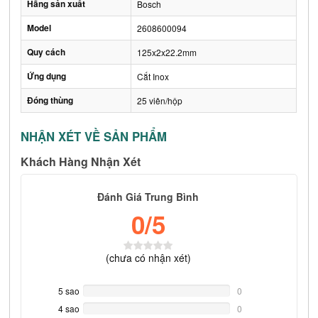
Hãng sản xuất
Bosch
Model
2608600094
Quy cách
125x2x22.2mm
Ứng dụng
Cắt Inox
Đóng thùng
25 viên/hộp
NHẬN XÉT VỀ SẢN PHẨM
Khách Hàng Nhận Xét
Đánh Giá Trung Bình
0
/5
(
chưa có
nhận xét)
5 sao
0%
0
Complete
4 sao
0%
0