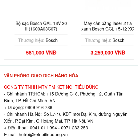
Bộ sạc Bosch GAL 18V-20
Máy cân bằng laser 2 tia
II (1600A03C07)
xanh Bosch GCL 15-12 XG
(0601066TK0)
Thương hiệu:
Bosch
Thương hiệu:
Bosch
581,000 VNĐ
3,259,000 VNĐ
VĂN PHÒNG GIAO DỊCH HÀNG HÓA
CÔNG TY TNHH MTV TM KẾT NỐI TIÊU DÙNG
- Chi nhánh TP.HCM: 115 Đường C18, Phường 12, Quận Tân
Bình, TP. Hồ Chí Minh, VN
+ Di động: 0909 916 786
- Chi nhánh Hà Nội: Số L7-16 KĐT mới Đại Kim, đường Nguyễn
Xiển, P.Đại Kim, Q.Hoàng Mai, TP. Hà Nội, VN
+ Điện thoại: 0941 011 994 - 0971 233 253
E-mail:
hotro@ketnoitieudung.vn