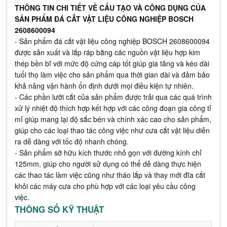
THÔNG TIN CHI TIẾT VỀ CẤU TẠO VÀ CÔNG DỤNG CỦA
SẢN PHẨM ĐÁ CẮT VẬT LIỆU CÔNG NGHIỆP BOSCH
2608600094
- Sản phẩm đá cắt vật liệu công nghiệp BOSCH 2608600094
được sản xuất và lắp ráp bằng các nguồn vật liệu hợp kim
thép bền bĩ với mức độ cứng cáp tốt giúp gia tăng và kéo dài
tuổi thọ làm việc cho sản phẩm qua thời gian dài và đảm bảo
khả năng vận hành ổn định dưới mọi điều kiện tự nhiên.
- Các phần lưỡi cắt của sản phẩm được trải qua các quá trình
xử lý nhiệt độ thích hợp kết hợp với các công đoạn gia công tỉ
mỉ giúp mang lại độ sắc bén và chính xác cao cho sản phẩm,
giúp cho các loại thao tác công việc như cưa cắt vật liệu diễn
ra dễ dàng với tốc độ nhanh chóng.
- Sản phẩm sỡ hữu kích thước nhỏ gọn với đường kính chỉ
125mm, giúp cho người sử dụng có thể dễ dàng thực hiện
các thao tác làm việc cũng như tháo lắp và thay mới đĩa cắt
khỏi các máy cưa cho phù hợp với các loại yêu cầu công
việc.
THÔNG SỐ KỸ THUẬT