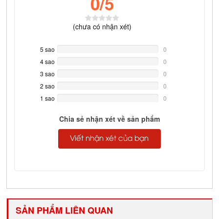
0
/5
(
chưa có
nhận xét)
5 sao
0%
0
Complete
4 sao
0%
0
Complete
3 sao
0%
0
Complete
2 sao
0%
0
Complete
1 sao
0%
0
Complete
Chia sẻ nhận xét về sản phẩm
Viết nhận xét của bạn
SẢN PHẨM LIÊN QUAN