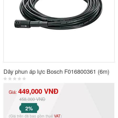
Dây phun áp lực Bosch F016800361 (6m)
449,000 VNĐ
Giá:
458,000 VNĐ
2%
(Giá trên đã bao gồm thuế
VAT
)