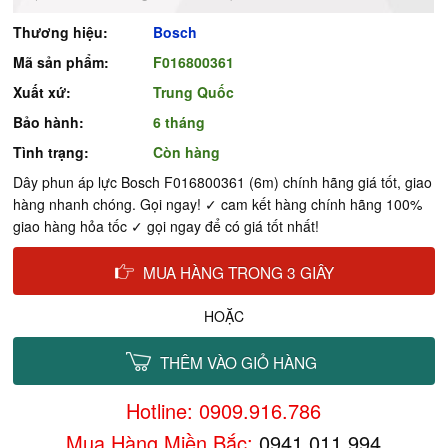
Thương hiệu:
Bosch
Mã sản phẩm:
F016800361
Xuất xứ:
Trung Quốc
Bảo hành:
6 tháng
Tình trạng:
Còn hàng
Dây phun áp lực Bosch F016800361 (6m) chính hãng giá tốt, giao
hàng nhanh chóng. Gọi ngay! ✓ cam kết hàng chính hãng 100%
giao hàng hỏa tốc ✓ gọi ngay để có giá tốt nhất!
MUA HÀNG TRONG 3 GIÂY
HOẶC
THÊM VÀO GIỎ HÀNG
Hotline: 0909.916.786
Mua Hàng Miền Bắc:
0941.011.994