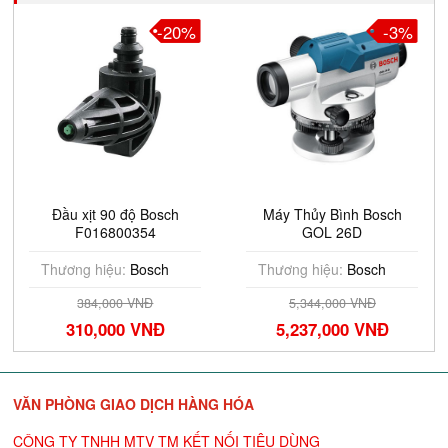
-20%
-3%
Đầu xịt 90 độ Bosch
Máy Thủy Bình Bosch
F016800354
GOL 26D
Thương hiệu:
Bosch
Thương hiệu:
Bosch
384,000 VNĐ
5,344,000 VNĐ
310,000 VNĐ
5,237,000 VNĐ
VĂN PHÒNG GIAO DỊCH HÀNG HÓA
CÔNG TY TNHH MTV TM KẾT NỐI TIÊU DÙNG