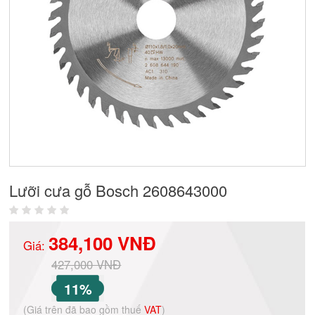
Lưỡi cưa gỗ Bosch 2608643000
384,100 VNĐ
Giá:
427,000 VNĐ
11%
(Giá trên đã bao gồm thuế
VAT
)