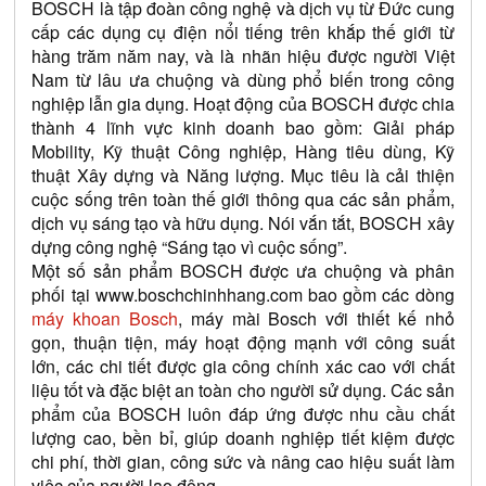
BOSCH là tập đoàn công nghệ và dịch vụ từ Đức cung 
cấp các dụng cụ điện nổi tiếng trên khắp thế giới từ 
hàng trăm năm nay, và là nhãn hiệu được người Việt 
Nam từ lâu ưa chuộng và dùng phổ biến trong công 
nghiệp lẫn gia dụng. Hoạt động của BOSCH được chia 
thành 4 lĩnh vực kinh doanh bao gồm: Giải pháp 
Mobility, Kỹ thuật Công nghiệp, Hàng tiêu dùng, Kỹ 
thuật Xây dựng và Năng lượng. Mục tiêu là cải thiện 
cuộc sống trên toàn thế giới thông qua các sản phẩm, 
dịch vụ sáng tạo và hữu dụng. Nói vắn tắt, BOSCH xây 
dựng công nghệ “Sáng tạo vì cuộc sống”.
Một số sản phẩm BOSCH được ưa chuộng và phân 
phối tại 
www.boschchinhhang.com
 bao gồm các dòng 
máy khoan Bosch
, máy mài Bosch với thiết kế nhỏ 
gọn, thuận tiện, máy hoạt động mạnh với công suất 
lớn, các chi tiết được gia công chính xác cao với chất 
liệu tốt và đặc biệt an toàn cho người sử dụng. Các sản 
phẩm của BOSCH luôn đáp ứng được nhu cầu chất 
lượng cao, bền bỉ, giúp doanh nghiệp tiết kiệm được 
chi phí, thời gian, công sức và nâng cao hiệu suất làm 
việc của người lao động.