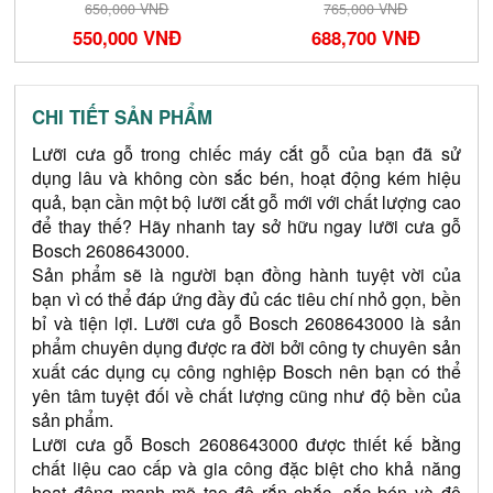
765,000 VNĐ
350,000 VNĐ
688,700 VNĐ
314,900 VNĐ
CHI TIẾT SẢN PHẨM
Lưỡi cưa gỗ trong chiếc máy cắt gỗ của bạn đã sử 
dụng lâu và không còn sắc bén, hoạt động kém hiệu 
quả, bạn cần một bộ lưỡi cắt gỗ mới với chất lượng cao 
để thay thế? Hãy nhanh tay sở hữu ngay lưỡi cưa gỗ 
Bosch 
2608643000
.
Sản phẩm sẽ là người bạn đồng hành tuyệt vời của 
bạn vì có thể đáp ứng đầy đủ các tiêu chí nhỏ gọn, bền 
bỉ và tiện lợi. Lưỡi cưa gỗ Bosch 
2608643000
 là sản 
phẩm chuyên dụng được ra đời bởi công ty chuyên sản 
xuất các dụng cụ công nghiệp Bosch nên bạn có thể 
yên tâm tuyệt đối về chất lượng cũng như độ bền của 
sản phẩm. 
Lưỡi cưa gỗ Bosch 
2608643000
 được thiết kế bằng 
chất liệu cao cấp và gia công đặc biệt cho khả năng 
hoạt động mạnh mẽ tạo độ rắn chắc, sắc bén và độ 