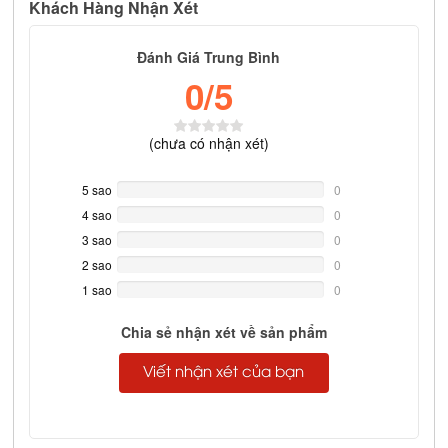
Khách Hàng Nhận Xét
Đánh Giá Trung Bình
0
/5
(
chưa có
nhận xét)
5 sao
0%
0
Complete
4 sao
0%
0
Complete
3 sao
0%
0
Complete
2 sao
0%
0
Complete
1 sao
0%
0
Complete
Chia sẻ nhận xét về sản phẩm
Viết nhận xét của bạn