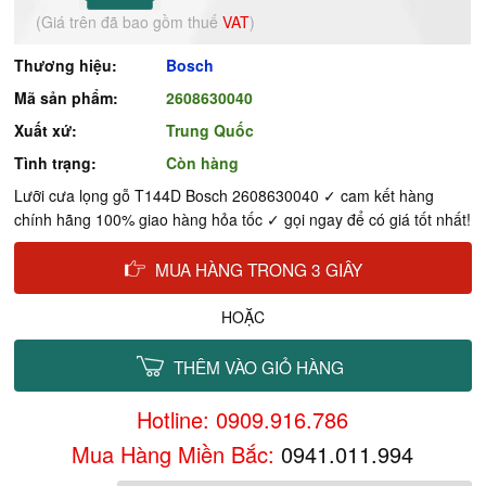
(Giá trên đã bao gồm thuế
VAT
)
Thương hiệu:
Bosch
Mã sản phẩm:
2608630040
Xuất xứ:
Trung Quốc
Tình trạng:
Còn hàng
Lưỡi cưa lọng gỗ T144D Bosch 2608630040 ✓ cam kết hàng
chính hãng 100% giao hàng hỏa tốc ✓ gọi ngay để có giá tốt nhất!
MUA HÀNG TRONG 3 GIÂY
HOẶC
THÊM VÀO GIỎ HÀNG
Hotline: 0909.916.786
Mua Hàng Miền Bắc:
0941.011.994