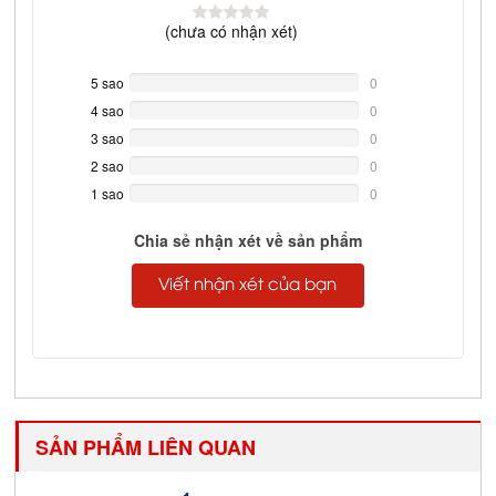
(
chưa có
nhận xét)
5 sao
0%
0
Complete
4 sao
0%
0
Complete
3 sao
0%
0
Complete
2 sao
0%
0
Complete
1 sao
0%
0
Complete
Chia sẻ nhận xét về sản phẩm
Viết nhận xét của bạn
SẢN PHẨM LIÊN QUAN