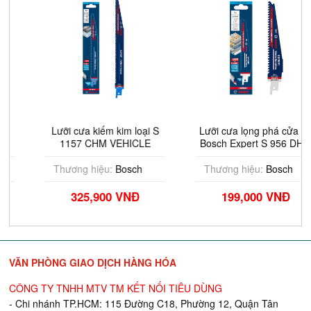
Lưỡi cưa kiếm kim loại S
Lưỡi cưa lọng phá cửa sổ
1157 CHM VEHICLE
Bosch Expert S 956 DHM
RESCUE Bosch
2608900385
2608900380
Thương hiệu:
Bosch
Thương hiệu:
Bosch
325,900 VNĐ
199,000 VNĐ
VĂN PHÒNG GIAO DỊCH HÀNG HÓA
CÔNG TY TNHH MTV TM KẾT NỐI TIÊU DÙNG
- Chi nhánh TP.HCM: 115 Đường C18, Phường 12, Quận Tân