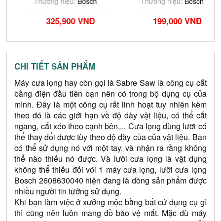
2608900380
Thương hiệu:
Bosch
Thương hiệu:
Bosch
325,900 VNĐ
199,000 VNĐ
CHI TIẾT SẢN PHẨM
Máy cưa lọng hay còn gọi là Sabre Saw là công cụ cắt 
bằng điện đầu tiên bạn nên có trong bộ dụng cụ của 
mình. Đây là một công cụ rất linh hoạt tuy nhiên kèm 
theo đó là các giới hạn về độ dày vật liệu, có thể cắt 
ngang, cắt xéo theo cạnh bên,... Cưa lọng dùng lưỡi có 
thể thay đổi được tùy theo độ dày của của vật liệu. Bạn 
có thể sử dụng nó với một tay, và nhận ra rằng không 
thể nào thiếu nó được. Và lưỡi cưa lọng là vật dụng 
không thể thiếu đối với 1 máy cưa lọng, lưỡi cưa lọng 
Bosch 2608630040 hiện đang là dòng sản phẩm được 
nhiều người tin tưởng sử dụng.
Khi bạn làm việc ở xưởng mộc bằng bất cứ dụng cụ gì 
thì cũng nên luôn mang đồ bảo vệ mắt. Mặc dù máy 