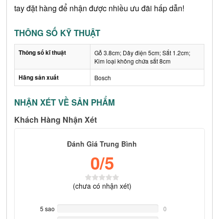
tay đặt hàng để nhận được nhiều ưu đãi hấp dẫn!
THÔNG SỐ KỸ THUẬT
Thông số kĩ thuật
Gỗ 3.8cm; Dây điện 5cm; Sắt 1.2cm;
Kim loại không chứa sắt 8cm
Hãng sản xuất
Bosch
NHẬN XÉT VỀ SẢN PHẨM
Khách Hàng Nhận Xét
Đánh Giá Trung Bình
0
/5
(
chưa có
nhận xét)
5 sao
0%
0
Complete