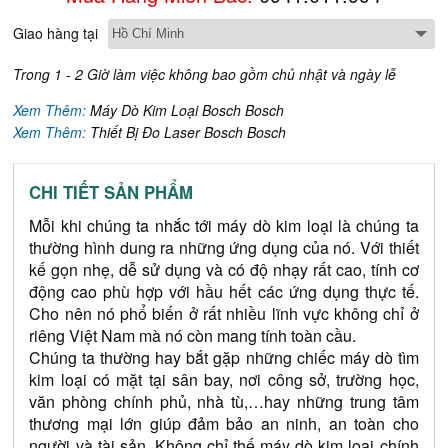
Giao hàng tại
Trong 1 - 2 Giờ làm việc không bao gồm chủ nhật và ngày lễ
Xem Thêm:
Máy Dò Kim Loại Bosch Bosch
Xem Thêm:
Thiết Bị Đo Laser Bosch Bosch
CHI TIẾT SẢN PHẨM
Mỗi khi chúng ta nhắc tới máy dò kim loại là chúng ta 
thường hình dung ra những ứng dụng của nó. Với thiết 
kế gọn nhẹ, dễ sử dụng và có độ nhạy rất cao, tính cơ 
động cao phù hợp với hầu hết các ứng dụng thực tế. 
Cho nên nó phổ biến ở rất nhiều lĩnh vực không chỉ ở 
riêng Việt Nam mà nó còn mang tính toàn cầu.
Chúng ta thường hay bắt gặp những chiếc máy dò tìm 
kim loại có mặt tại sân bay, nơi công sở, trường học, 
văn phòng chính phủ, nhà tù,…hay những trung tâm 
thương mại lớn giúp đảm bảo an ninh, an toàn cho 
người và tài sản. Không chỉ thế máy dò kim loại chính 