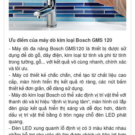
Ưu điểm của máy dò kim loại Bosch GMS 120
- Máy dò đa năng Bosch GMS120 là thiết bị được sử 
dụng để dò gỗ, dây điện, kim loại từ tính và phi từ tính 
trong tường, gỗ... với kết quả vô cùng nhanh, chính xác 
và tối ưu. 
- Máy có thiết kế chắc chắn, chế tạo từ chất liệu cao 
cấp, màn hình hiển thị kết quả rõ ràng, các nút bấm 
thiết kế đơn giản, dễ dàng sử dụng.
- Máy dò kim loại Bosch có thể xác định vị trí vật thể với 
thanh dò và kí hiệu “định vị trung tâm”, màn hình có lắp 
đèn giúp kết quả hiển thị sáng và dễ đọc hơn, đánh 
dấu vị trí vật thể bằng ô tròn ngay chỗ đèn LED phát 
quang.
- Đèn LED xung quanh lỗ định vị có 3 màu khác nhau 
nhằm hỗ trợ cho việc dò tìm được chính và tiện lợi hơn 