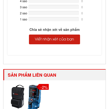
4 sao
0%
0
Complete
3 sao
0%
0
Complete
2 sao
0%
0
Complete
1 sao
0%
0
Complete
Chia sẻ nhận xét về sản phẩm
Viết nhận xét của bạn
SẢN PHẨM LIÊN QUAN
-2%