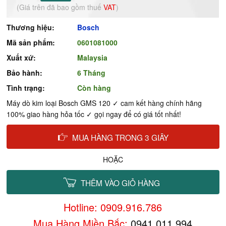
(Giá trên đã bao gồm thuế
VAT
)
Thương hiệu:
Bosch
Mã sản phẩm:
0601081000
Xuất xứ:
Malaysia
Bảo hành:
6 Tháng
Tình trạng:
Còn hàng
Máy dò kim loại Bosch GMS 120 ✓ cam kết hàng chính hãng
100% giao hàng hỏa tốc ✓ gọi ngay để có giá tốt nhất!
MUA HÀNG TRONG 3 GIÂY
HOẶC
THÊM VÀO GIỎ HÀNG
Hotline: 0909.916.786
Mua Hàng Miền Bắc:
0941.011.994