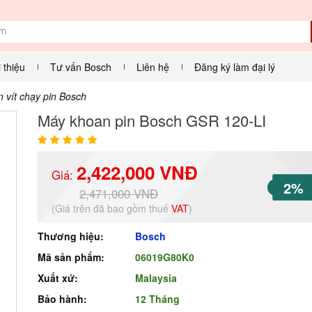
i thiệu
Tư vấn Bosch
Liên hệ
Đăng ký làm đại lý
 vít chạy pin Bosch
Máy khoan pin Bosch GSR 120-LI
2,422,000 VNĐ
Giá:
2%
2,471,000 VNĐ
(Giá trên đã bao gồm thuế
VAT
)
Thương hiệu:
Bosch
Mã sản phẩm:
06019G80K0
Xuất xứ:
Malaysia
Bảo hành:
12 Tháng