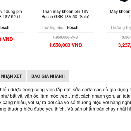
Thân máy khoan pin 18V
Máy khoan pin Bosch GSR
Bosch GSR 18V-50 (Solo)
180-LI
Thương hiệu:
Bosch
Thương hiệu:
Bosch
1,950,000 VNĐ
3,367,000 VNĐ
1,650,000 VNĐ
3,237,000 VNĐ
NHẬN XÉT
BÁO GIÁ NHANH
hiếu được trong công việc lắp đặt, sửa chữa các đồ gia dụng t
ệc như bắt vít, vặn ốc, làm móc treo…một cách nhanh gọn, an t
 càng nhiều, với sự ra đời của vô số thương hiệu với hàng n
hững thương hiệu được yêu thích. Và sản phẩm bán chạy nhất 