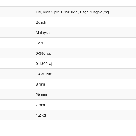
Phụ kiện 2 pin 12V/2.0Ah, 1 sạc, 1 hộp đựng
Bosch
Malaysia
12 V
0-380 v/p
0-1300 v/p
13-30 Nm
8 mm
20 mm
7 mm
1.2 kg