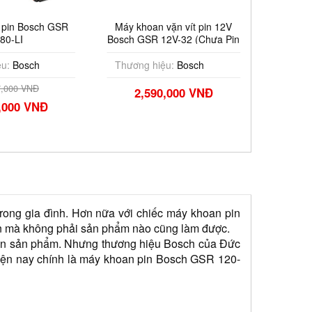
Máy khoan vặn vít pin 12V
Máy khoan vặn vít dùng p
Bosch GSR 12V-32 (Chưa Pin
18V Bosch GSR 18V-52
& Sạc)
(Chưa Pin & Sạc)
Thương hiệu:
Bosch
Thương hiệu:
Bosch
2,590,000 VNĐ
1,756,000 VNĐ
rong gia đình. Hơn nữa với chiếc máy khoan pin 
oàn mà không phải sản phẩm nào cũng làm được.
ghìn sản phẩm. Nhưng thương hiệu Bosch của Đức 
hiện nay chính là máy khoan pin Bosch GSR 120-