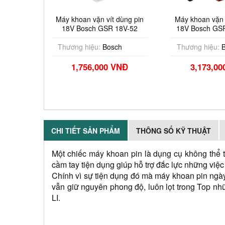
Máy khoan vặn vít dùng pin
Máy khoan vặn vít dùng pin
18V Bosch GSR 18V-52
18V Bosch GSR 18V-52 (1
(Chưa Pin & Sạc)
Pin 2.0Ah, 1 Sạc)
Thương hiệu:
Bosch
Thương hiệu:
Bosch
1,756,000 VNĐ
3,173,000 VNĐ
CHI TIẾT SẢN PHẨM
THÔNG SỐ KỸ THUẬT
Một chiếc máy khoan pin là dụng cụ không thể t
cầm tay tiện dụng giúp hỗ trợ đắc lực những vi
Chính vì sự tiện dụng đó mà máy khoan pin ngày
vẫn giữ nguyên phong độ, luôn lọt trong Top n
LI.