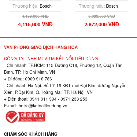
( Solo)
Thương hiệu:
Bosch
Thương hiệu:
Bosch
4,199,000 VNĐ
3,033,000 VNĐ
4,115,000 VNĐ
2,972,000 VNĐ
VĂN PHÒNG GIAO DỊCH HÀNG HÓA
CÔNG TY TNHH MTV TM KẾT NỐI TIÊU DÙNG
- Chi nhánh TP.HCM: 115 Đường C18, Phường 12, Quận Tân
Bình, TP. Hồ Chí Minh, VN
+ Di động: 0909 916 786
- Chi nhánh Hà Nội: Số L7-16 KĐT mới Đại Kim, đường Nguyễn
Xiển, P.Đại Kim, Q.Hoàng Mai, TP. Hà Nội, VN
+ Điện thoại: 0941 011 994 - 0971 233 253
E-mail:
hotro@ketnoitieudung.vn
CHĂM SÓC KHÁCH HÀNG