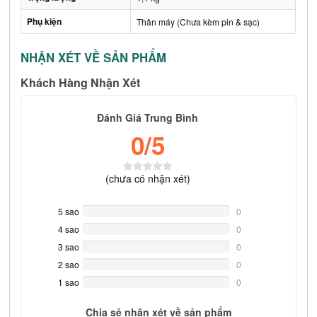
Phụ kiện
Thân máy (Chưa kèm pin & sạc)
NHẬN XÉT VỀ SẢN PHẨM
Khách Hàng Nhận Xét
Đánh Giá Trung Bình
0
/5
(
chưa có
nhận xét)
5 sao
0%
0
Complete
4 sao
0%
0
Complete
3 sao
0%
0
Complete
2 sao
0%
0
Complete
1 sao
0%
0
Complete
Chia sẻ nhận xét về sản phẩm