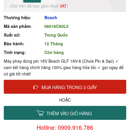
(Giá trên đã bao gồm thuế
VAT
)
Thương hiệu:
Bosch
Mã sản phẩm:
06016C60L0
Xuất xứ:
Trung Quốc
Bảo hành:
12 Tháng
Tình trạng:
Còn hàng
Máy phay dùng pin 18V Bosch GLF 18V-8 (Chưa Pin & Sạc) ✓
cam kết hàng chính hãng 100% giao hàng hỏa tốc ✓ gọi ngay để
có giá tốt nhất!
MUA HÀNG TRONG 3 GIÂY
HOẶC
THÊM VÀO GIỎ HÀNG
Hotline: 0909.916.786