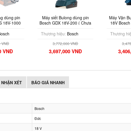
ng pin
Máy siết Bulong dùng pin
Máy Vặn Bu Lông
-1000
Bosch GDX 18V-200 ( Chưa
18V Bosch GDS 
Pin & Sạc )
Chưa Pin & 
Thương hiệu:
Bosch
Thương hiệu:
Bo
3,772,000 VNĐ
3,475,000 
Đ
3,697,000 VNĐ
3,406,000
NHẬN XÉT
BÁO GIÁ NHANH
Bosch
Đức
18 V