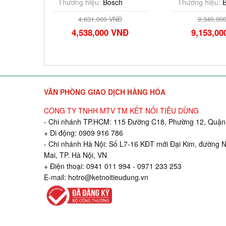
Thương hiệu:
Bosch
Thương hiệu:
Bos
4,631,000 VNĐ
9,340,000 V
4,538,000 VNĐ
9,153,000 
VĂN PHÒNG GIAO DỊCH HÀNG HÓA
CÔNG TY TNHH MTV TM KẾT NỐI TIÊU DÙNG
- Chi nhánh TP.HCM: 115 Đường C18, Phường 12, Quận 
+ Di động: 0909 916 786
- Chi nhánh Hà Nội: Số L7-16 KĐT mới Đại Kim, đường 
Mai, TP. Hà Nội, VN
+ Điện thoại: 0941 011 994 - 0971 233 253
E-mail:
hotro@ketnoitieudung.vn