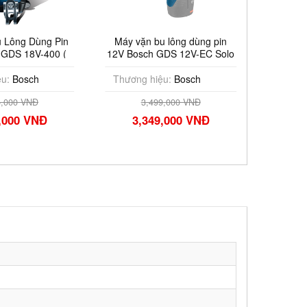
 Dùng Pin
Máy vặn bu lông dùng pin
Máy siết ốc độ
18V-400 (
12V Bosch GDS 12V-EC Solo
Bosch GDX
Sạc )
(S
sch
Thương hiệu:
Bosch
Thương hiệu
VNĐ
3,499,000 VNĐ
5,366,
 VNĐ
3,349,000 VNĐ
4,829,