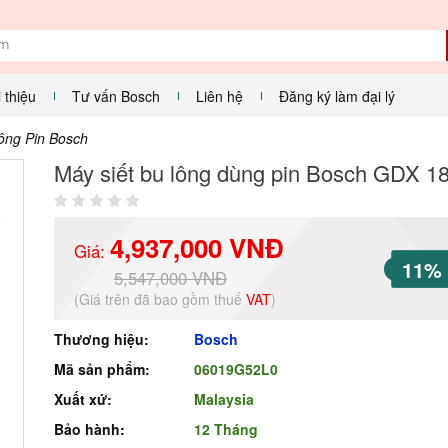
i thiệu
Tư vấn Bosch
Liên hệ
Đăng ký làm đại lý
ông Pin Bosch
Máy siết bu lông dùng pin Bosch GDX 18
4,937,000 VNĐ
Giá:
11%
5,547,000 VNĐ
(Giá trên đã bao gồm thuế
VAT
)
Thương hiệu:
Bosch
Mã sản phẩm:
06019G52L0
Xuất xứ:
Malaysia
Bảo hành:
12 Tháng