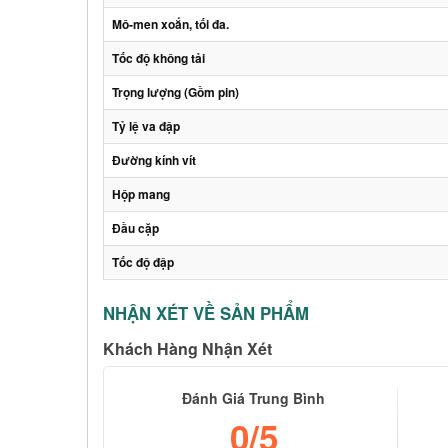
Mô-men xoắn, tối đa.
Tốc độ không tải
Trọng lượng (Gồm pin)
Tỷ lệ va đập
Đường kính vít
Hộp mang
Đầu cặp
Tốc độ đập
NHẬN XÉT VỀ SẢN PHẨM
Khách Hàng Nhận Xét
Đánh Giá Trung Bình
0
/5