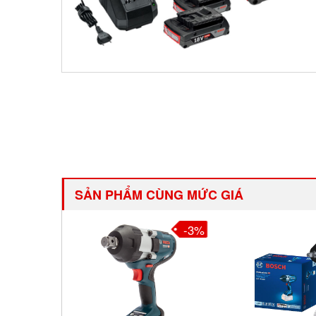
SẢN PHẨM CÙNG MỨC GIÁ
3%
-3%