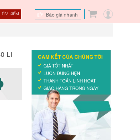
Báo giá nhanh
TÌM KIẾM
0-LI
CAM KẾT CỦA CHÚNG TÔI
GIÁ TỐT NHẤT
LUÔN ĐÚNG HẸN
THANH TOÁN LINH HOẠT
GIAO HÀNG TRONG NGÀY