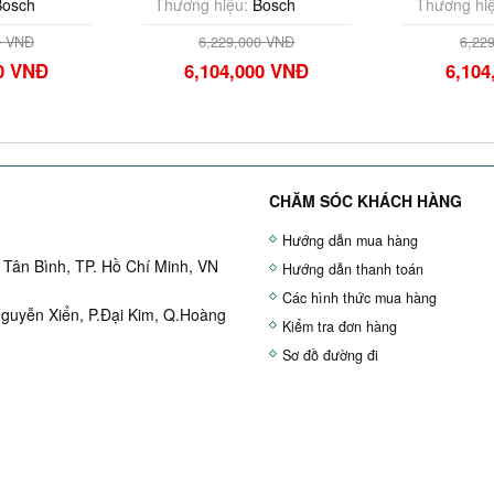
ch
Thương hiệu:
Bosch
Thương hiệu:
B
NĐ
6,229,000 VNĐ
6,229,0
VNĐ
6,104,000 VNĐ
6,104,0
CHĂM SÓC KHÁCH HÀNG
Hướng dẫn mua hàng
Tân Bình, TP. Hồ Chí Minh, VN
Hướng dẫn thanh toán
Các hình thức mua hàng
Nguyễn Xiển, P.Đại Kim, Q.Hoàng
Kiểm tra đơn hàng
Sơ đồ đường đi