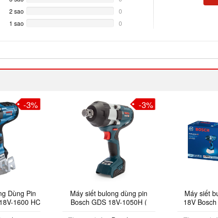
Complete
2 sao
0%
0
Complete
1 sao
0%
0
Complete
-3%
-3%
Dùng Pin
Máy siết bulong dùng pin
Máy siết bu lô
-1600 HC
Bosch GDS 18V-1050H (
18V Bosch GD
ạc)
Chưa Pin & Sạc )
(SOL