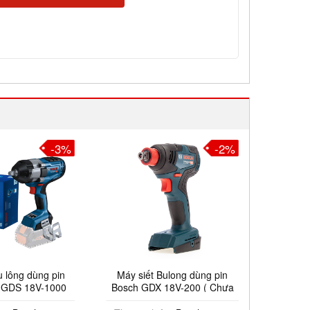
-3%
-2%
ng dùng pin
Máy siết Bulong dùng pin
Máy Vặn B
S 18V-1000
Bosch GDX 18V-200 ( Chưa
18V Bosch
O)
Pin & Sạc )
Chưa 