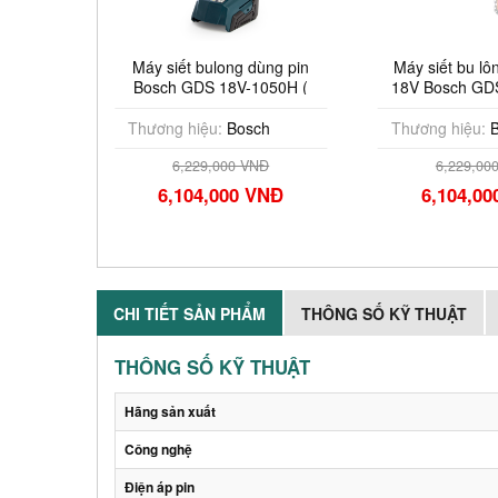
ùng
Máy siết bulong dùng pin
Máy siết bu lông dù
285
Bosch GDS 18V-1050H (
18V Bosch GDS 18V
Chưa Pin & Sạc )
(SOLO)
Thương hiệu:
Bosch
Thương hiệu:
Bosch
6,229,000 VNĐ
6,229,000 VNĐ
6,104,000 VNĐ
6,104,000 VN
CHI TIẾT SẢN PHẨM
THÔNG SỐ KỸ THUẬT
THÔNG SỐ KỸ THUẬT
Hãng sản xuất
Công nghệ
Điện áp pin