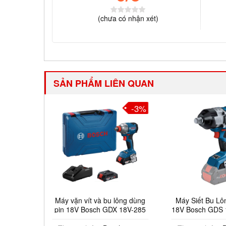
(
chưa có
nhận xét)
SẢN PHẨM LIÊN QUAN
-2%
-3%
 dùng
Máy vặn vít và bu lông dùng
Máy Siết Bu Lông 
V-350
pin 18V Bosch GDX 18V-285
18V Bosch GDS 18V
(2 Pin)
(Chưa Pin & S