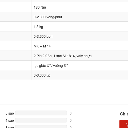
180 Nm
0-2.800 vòng/phút
1,8 kg
0-3.600 bpm
M 6 – M 14
2 Pin 2,0Ah, 1 sạc AL1814, valy nhựa
lục giác ¼” / vuông ½”
0-3,600 l/p
5 sao
0%
0
Chi
Complete
4 sao
0%
0
Complete
3 sao
0%
0