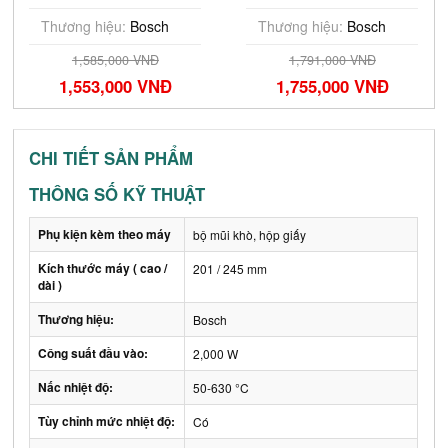
(06019F51L0)
Thương hiệu:
Bosch
Thương hiệu:
Bosch
1,585,000 VNĐ
1,791,000 VNĐ
1,553,000 VNĐ
1,755,000 VNĐ
CHI TIẾT SẢN PHẨM
THÔNG SỐ KỸ THUẬT
Phụ kiện kèm theo máy
bộ mũi khò, hộp giấy
Kích thước máy ( cao /
201 / 245 mm
dài )
Thương hiệu:
Bosch
Công suất đầu vào:
2,000 W
Nấc nhiệt độ:
50-630 °C
Tùy chỉnh mức nhiệt độ:
Có