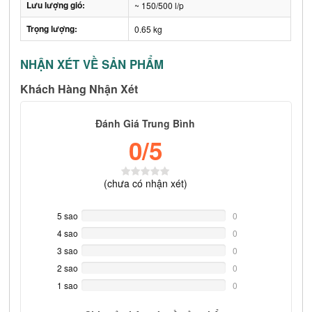
Lưu lượng gió:
~ 150/500 l/p
Trọng lượng:
0.65 kg
NHẬN XÉT VỀ SẢN PHẨM
Khách Hàng Nhận Xét
Đánh Giá Trung Bình
0
/5
(
chưa có
nhận xét)
5 sao
0%
0
Complete
4 sao
0%
0
Complete
3 sao
0%
0
Complete
2 sao
0%
0
Complete
1 sao
0%
0
Complete