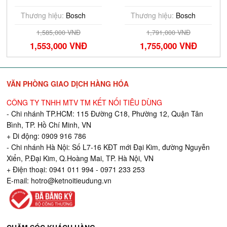
(06019F51L0)
Thương hiệu:
Bosch
Thương hiệu:
Bosch
1,585,000 VNĐ
1,791,000 VNĐ
1,553,000 VNĐ
1,755,000 VNĐ
VĂN PHÒNG GIAO DỊCH HÀNG HÓA
CÔNG TY TNHH MTV TM KẾT NỐI TIÊU DÙNG
- Chi nhánh TP.HCM: 115 Đường C18, Phường 12, Quận Tân
Bình, TP. Hồ Chí Minh, VN
+ Di động: 0909 916 786
- Chi nhánh Hà Nội: Số L7-16 KĐT mới Đại Kim, đường Nguyễn
Xiển, P.Đại Kim, Q.Hoàng Mai, TP. Hà Nội, VN
+ Điện thoại: 0941 011 994 - 0971 233 253
E-mail:
hotro@ketnoitieudung.vn