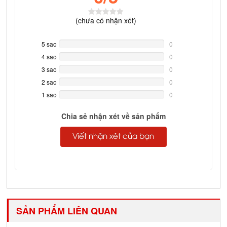
(
chưa có
nhận xét)
5 sao
0%
0
Complete
4 sao
0%
0
Complete
3 sao
0%
0
Complete
2 sao
0%
0
Complete
1 sao
0%
0
Complete
Chia sẻ nhận xét về sản phẩm
Viết nhận xét của bạn
SẢN PHẨM LIÊN QUAN