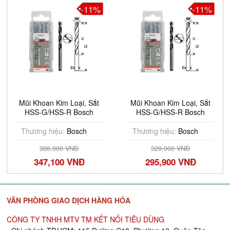
-11%
-11%
Mũi Khoan Kim Loại, Sắt
Mũi Khoan Kim Loại, Sắt
HSS-G/HSS-R Bosch
HSS-G/HSS-R Bosch
2608595337
2608595070
Thương hiệu:
Bosch
Thương hiệu:
Bosch
386,000 VNĐ
329,000 VNĐ
347,100 VNĐ
295,900 VNĐ
VĂN PHÒNG GIAO DỊCH HÀNG HÓA
CÔNG TY TNHH MTV TM KẾT NỐI TIÊU DÙNG