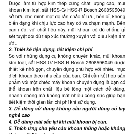
Được làm từ hợp kim thép cứng chất lượng cao, mũi 
khoan kim loại, sắt HSS-G/ HSS-R Bosch 2608595049 
sở hữu cho mình một độ rắn chắc tối ưu, bền bỉ, không 
biến dạng khi chịu lực cao hay có va chạm mạnh. Bên 
cạnh đó, với chất liệu này, mũi khoan có độ chống gỉ 
sét tuyệt đối dù tiếp xúc thường xuyên với điều kiện ẩm 
ướt.
2. Thiết kế tiện dụng, tiết kiệm chi phí
So với những dụng cụ không chuyên khác, mũi khoan 
kim loại, sắt HSS-G/ HSS-R Bosch 2608595049 được 
thiết kế nhỏ gọn, chuyên dụng phù hợp với nhiều mục 
đích khoan theo nhu cầu của bạn. Chỉ cần kết hợp sản 
phẩm với một chiếc máy khoan chuyên dụng là bạn có 
thể khoan trên chất liệu bê tông một cách dễ dàng, 
nhanh chóng mà không mất nhiều công sức giúp bạn 
tiết kiệm thời gian lẫn chi phí khi sử dụng.
3. Dễ dàng sử dụng không cần người dùng có tay 
nghề cao
4. Dễ dàng mài sắc lại khi mũi khoan bị cùn.
5. Thích ứng cho yêu cầu khoan thủng hoặc không 