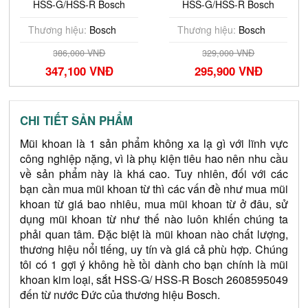
HSS-G/HSS-R Bosch
HSS-G/HSS-R Bosch
2608595337
2608595070
Thương hiệu:
Bosch
Thương hiệu:
Bosch
386,000 VNĐ
329,000 VNĐ
347,100 VNĐ
295,900 VNĐ
CHI TIẾT SẢN PHẨM
Mũi khoan là 1 sản phẩm không xa lạ gì với lĩnh vực 
công nghiệp nặng, vì là phụ kiện tiêu hao nên nhu cầu 
về sản phẩm này là khá cao. Tuy nhiên, đối với các 
bạn cần mua mũi khoan từ thì các vấn đề như mua mũi 
khoan từ giá bao nhiêu, mua mũi khoan từ ở đâu, sử 
dụng mũi khoan từ như thế nào luôn khiến chúng ta 
phải quan tâm. Đặc biệt là mũi khoan nào chất lượng, 
thương hiệu nổi tiếng, uy tín và giá cả phù hợp. Chúng 
tôi có 1 gợi ý không hề tồi dành cho bạn chính là mũi 
khoan kim loại, sắt HSS-G/ HSS-R Bosch 2608595049 
đến từ nước Đức của thương hiệu Bosch.