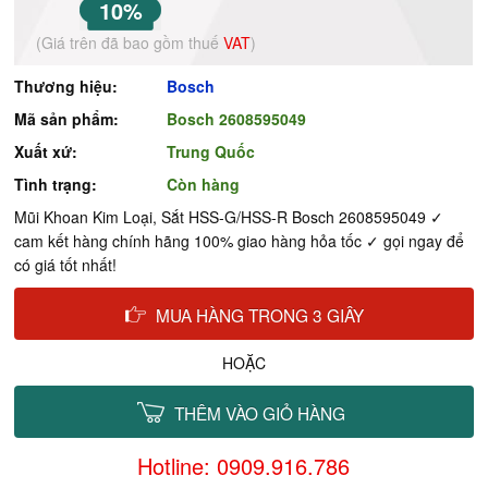
10%
(Giá trên đã bao gồm thuế
VAT
)
Thương hiệu:
Bosch
Mã sản phẩm:
Bosch 2608595049
Xuất xứ:
Trung Quốc
Tình trạng:
Còn hàng
Mũi Khoan Kim Loại, Sắt HSS-G/HSS-R Bosch 2608595049 ✓
cam kết hàng chính hãng 100% giao hàng hỏa tốc ✓ gọi ngay để
có giá tốt nhất!
MUA HÀNG TRONG 3 GIÂY
HOẶC
THÊM VÀO GIỎ HÀNG
Hotline: 0909.916.786