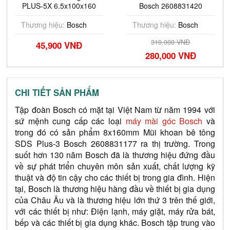
PLUS-5X 6.5x100x160
Bosch 2608831420
(Bao bì Pro) Bosch
2608706882
Thương hiệu:
Bosch
Thương hiệu:
Bosch
310,000 VNĐ
45,900 VNĐ
280,000 VNĐ
CHI TIẾT SẢN PHẨM
Tập đoàn Bosch có mặt tại Việt Nam từ năm 1994 với 
sứ mệnh cung cấp các loại
 máy mài góc Bosch 
và 
trong đó có sản phẩm 8x160mm Mũi khoan bê tông 
SDS Plus-3 Bosch 2608831177 ra thị trường. Trong 
suốt hơn 130 năm Bosch đã là thương hiệu đứng đầu 
về sự phát triển chuyên môn sản xuất, chất lượng kỹ 
thuật và độ tin cậy cho các thiết bị trong gia đình. Hiện 
tại, Bosch là thương hiệu hàng đầu về thiết bị gia dụng 
của Châu Âu và là thương hiệu lớn thứ 3 trên thế giới, 
với các thiết bị như: Điện lạnh, máy giặt, máy rửa bát, 
bếp và các thiết bị gia dụng khác. Bosch tập trung vào 