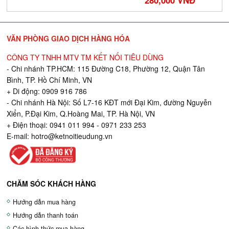
280,000 VNĐ
VĂN PHÒNG GIAO DỊCH HÀNG HÓA
CÔNG TY TNHH MTV TM KẾT NỐI TIÊU DÙNG
- Chi nhánh TP.HCM: 115 Đường C18, Phường 12, Quận Tân
Bình, TP. Hồ Chí Minh, VN
+ Di động: 0909 916 786
- Chi nhánh Hà Nội: Số L7-16 KĐT mới Đại Kim, đường Nguyễn
Xiển, P.Đại Kim, Q.Hoàng Mai, TP. Hà Nội, VN
+ Điện thoại: 0941 011 994 - 0971 233 253
E-mail:
hotro@ketnoitieudung.vn
CHĂM SÓC KHÁCH HÀNG
Hướng dẫn mua hàng
Hướng dẫn thanh toán
Các hình thức mua hàng