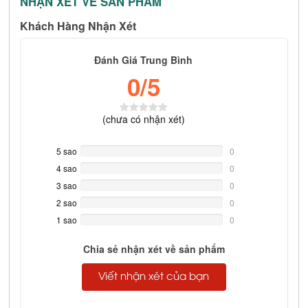
NHẬN XÉT VỀ SẢN PHẨM
Khách Hàng Nhận Xét
Đánh Giá Trung Bình
0
/5
(
chưa có
nhận xét)
5 sao
0%
0
Complete
4 sao
0%
0
Complete
3 sao
0%
0
Complete
2 sao
0%
0
Complete
1 sao
0%
0
Complete
Chia sẻ nhận xét về sản phẩm
Viết nhận xét của bạn