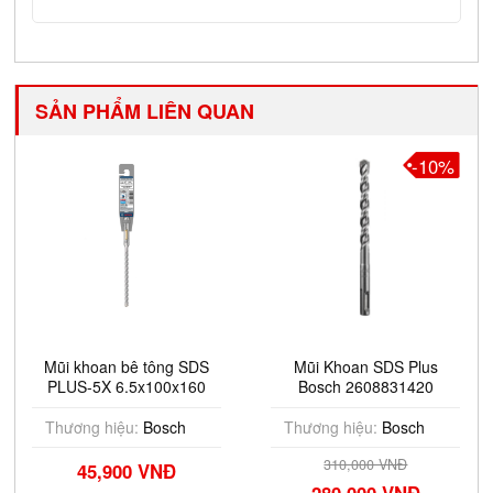
SẢN PHẨM LIÊN QUAN
-10%
Mũi khoan bê tông SDS
Mũi Khoan SDS Plus
PLUS-5X 6.5x100x160
Bosch 2608831420
(Bao bì Pro) Bosch
2608706882
Thương hiệu:
Bosch
Thương hiệu:
Bosch
310,000 VNĐ
45,900 VNĐ