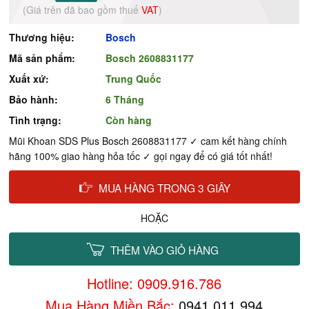
(Giá trên đã bao gồm thuế
VAT
)
Thương hiệu:
Bosch
Mã sản phẩm:
Bosch 2608831177
Xuất xứ:
Trung Quốc
Bảo hành:
6 Tháng
Tình trạng:
Còn hàng
Mũi Khoan SDS Plus Bosch 2608831177 ✓ cam kết hàng chính
hãng 100% giao hàng hỏa tốc ✓ gọi ngay để có giá tốt nhất!
MUA HÀNG TRONG 3 GIÂY
HOẶC
THÊM VÀO GIỎ HÀNG
Hotline: 0909.916.786
Mua Hàng Miền Bắc:
0941.011.994