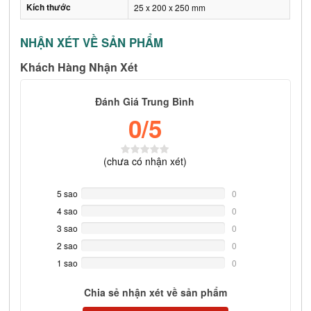
Kích thước
25 x 200 x 250 mm
NHẬN XÉT VỀ SẢN PHẨM
Khách Hàng Nhận Xét
Đánh Giá Trung Bình
0
/5
(
chưa có
nhận xét)
5 sao
0%
0
Complete
4 sao
0%
0
Complete
3 sao
0%
0
Complete
2 sao
0%
0
Complete
1 sao
0%
0
Complete
Chia sẻ nhận xét về sản phẩm