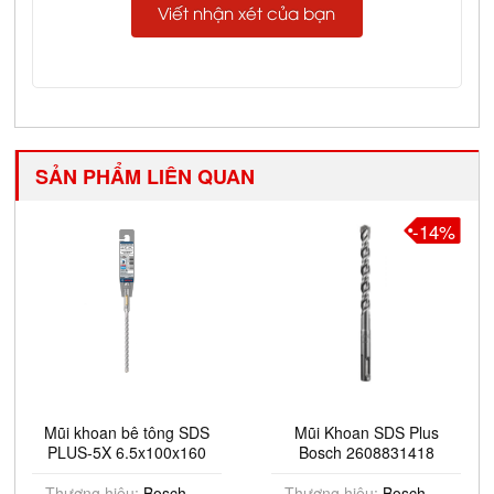
Viết nhận xét của bạn
SẢN PHẨM LIÊN QUAN
-14%
Mũi khoan bê tông SDS
Mũi Khoan SDS Plus
PLUS-5X 6.5x100x160
Bosch 2608831418
(Bao bì Pro) Bosch
2608706882
Thương hiệu:
Bosch
Thương hiệu:
Bosch