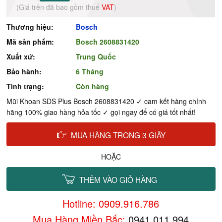
(Giá trên đã bao gồm thuế
VAT
)
Thương hiệu:
Bosch
Mã sản phẩm:
Bosch 2608831420
Xuất xứ:
Trung Quốc
Bảo hành:
6 Tháng
Tình trạng:
Còn hàng
Mũi Khoan SDS Plus Bosch 2608831420 ✓ cam kết hàng chính
hãng 100% giao hàng hỏa tốc ✓ gọi ngay để có giá tốt nhất!
MUA HÀNG TRONG 3 GIÂY
HOẶC
THÊM VÀO GIỎ HÀNG
Hotline: 0909.916.786
Mua Hàng Miền Bắc:
0941.011.994