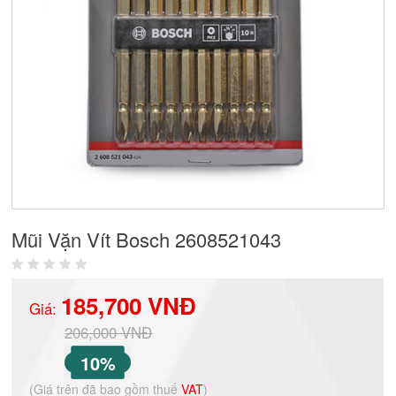
Mũi Vặn Vít Bosch 2608521043
185,700 VNĐ
Giá:
206,000 VNĐ
10%
(Giá trên đã bao gồm thuế
VAT
)