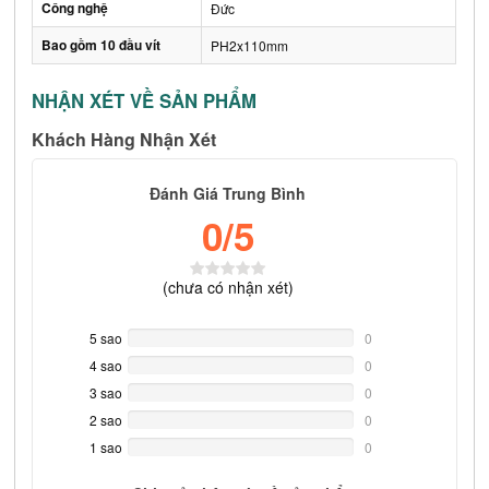
Công nghệ
Đức
Bao gồm 10 đầu vít
PH2x110mm
NHẬN XÉT VỀ SẢN PHẨM
Khách Hàng Nhận Xét
Đánh Giá Trung Bình
0
/5
(
chưa có
nhận xét)
5 sao
0%
0
Complete
4 sao
0%
0
Complete
3 sao
0%
0
Complete
2 sao
0%
0
Complete
1 sao
0%
0
Complete