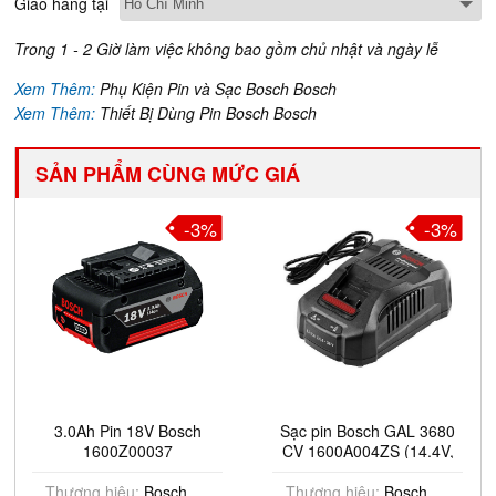
Giao hàng tại
Trong 1 - 2 Giờ làm việc không bao gồm chủ nhật và ngày lễ
Xem Thêm:
Phụ Kiện Pin và Sạc Bosch Bosch
Xem Thêm:
Thiết Bị Dùng Pin Bosch Bosch
SẢN PHẨM CÙNG MỨC GIÁ
-3%
-3%
3.0Ah Pin 18V Bosch
Sạc pin Bosch GAL 3680
1600Z00037
CV 1600A004ZS (14.4V,
36V )
Thương hiệu:
Bosch
Thương hiệu:
Bosch