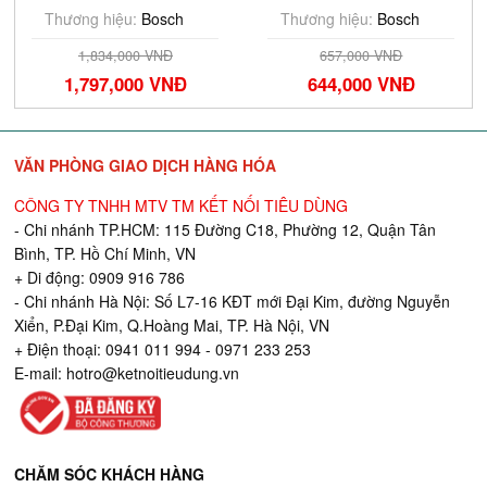
Thương hiệu:
Bosch
Thương hiệu:
Bosch
1,834,000 VNĐ
657,000 VNĐ
1,797,000 VNĐ
644,000 VNĐ
VĂN PHÒNG GIAO DỊCH HÀNG HÓA
CÔNG TY TNHH MTV TM KẾT NỐI TIÊU DÙNG
- Chi nhánh TP.HCM: 115 Đường C18, Phường 12, Quận Tân
Bình, TP. Hồ Chí Minh, VN
+ Di động: 0909 916 786
- Chi nhánh Hà Nội: Số L7-16 KĐT mới Đại Kim, đường Nguyễn
Xiển, P.Đại Kim, Q.Hoàng Mai, TP. Hà Nội, VN
+ Điện thoại: 0941 011 994 - 0971 233 253
E-mail:
hotro@ketnoitieudung.vn
CHĂM SÓC KHÁCH HÀNG