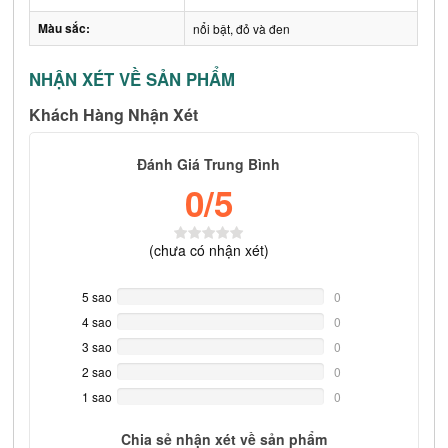
Màu sắc:
nổi bật, đỏ và đen
NHẬN XÉT VỀ SẢN PHẨM
Khách Hàng Nhận Xét
Đánh Giá Trung Bình
0
/5
(
chưa có
nhận xét)
5 sao
0%
0
Complete
4 sao
0%
0
Complete
3 sao
0%
0
Complete
2 sao
0%
0
Complete
1 sao
0%
0
Complete
Chia sẻ nhận xét về sản phẩm