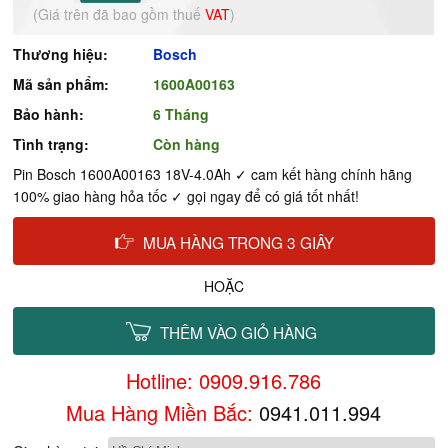
(Giá trên đã bao gồm thuế
VAT
)
Thương hiệu:
Bosch
Mã sản phẩm:
1600A00163
Bảo hành:
6 Tháng
Tình trạng:
Còn hàng
Pin Bosch 1600A00163 18V-4.0Ah ✓ cam kết hàng chính hãng
100% giao hàng hỏa tốc ✓ gọi ngay để có giá tốt nhất!
MUA HÀNG TRONG 3 GIÂY
HOẶC
THÊM VÀO GIỎ HÀNG
Hotline: 0909.916.786
Mua Hàng Miền Bắc:
0941.011.994