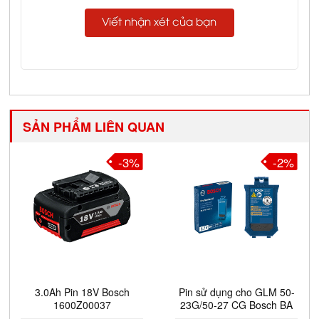
Viết nhận xét của bạn
SẢN PHẨM LIÊN QUAN
-3%
-2%
3.0Ah Pin 18V Bosch
Pin sử dụng cho GLM 50-
1600Z00037
23G/50-27 CG Bosch BA
3.7V 1608M00C5D