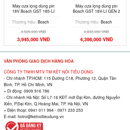
Máy cưa lọng dùng pin
Máy cưa lọng dùng pin
18V Bosch GST 185-LI
Bosch GST 18V-LI GEN 2
(Chưa Pin & Sạc)
(SOLO)
Thương hiệu:
Bosch
Thương hiệu:
Bosch
4,026,000 VNĐ
4,838,000 VNĐ
3,945,000 VNĐ
4,398,000 VNĐ
VĂN PHÒNG GIAO DỊCH HÀNG HÓA
CÔNG TY TNHH MTV TM KẾT NỐI TIÊU DÙNG
- Chi nhánh TP.HCM: 115 Đường C18, Phường 12, Quận Tân
Bình, TP. Hồ Chí Minh, VN
+ Di động: 0909 916 786
- Chi nhánh Hà Nội: Số L7-16 KĐT mới Đại Kim, đường Nguyễn
Xiển, P.Đại Kim, Q.Hoàng Mai, TP. Hà Nội, VN
+ Điện thoại: 0941 011 994 - 0971 233 253
E-mail:
hotro@ketnoitieudung.vn