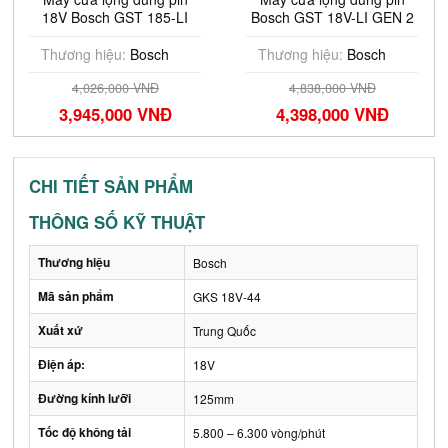
18V Bosch GST 185-LI
Bosch GST 18V-LI GEN 2
(Chưa Pin & Sạc)
(SOLO)
Thương hiệu:
Bosch
Thương hiệu:
Bosch
4,026,000 VNĐ
4,838,000 VNĐ
3,945,000 VNĐ
4,398,000 VNĐ
CHI TIẾT SẢN PHẨM
THÔNG SỐ KỸ THUẬT
Thương hiệu
Bosch
Mã sản phẩm
GKS 18V-44
Xuất xứ
Trung Quốc
Điện áp:
18V
Đường kính lưỡi
125mm
Tốc độ không tải
5.800 – 6.300 vòng/phút