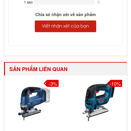
Complete
1 sao
0%
0
Complete
Chia sẻ nhận xét về sản phẩm
Viết nhận xét của bạn
SẢN PHẨM LIÊN QUAN
-3%
-10%