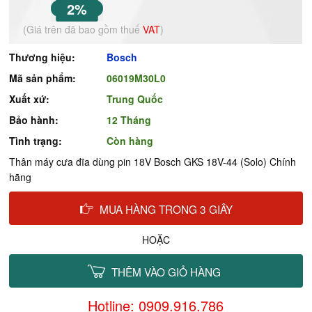
2%
(Giá trên đã bao gồm thuế
VAT
)
Thương hiệu:
Bosch
Mã sản phẩm:
06019M30L0
Xuất xứ:
Trung Quốc
Bảo hành:
12 Tháng
Tình trạng:
Còn hàng
Thân máy cưa đĩa dùng pin 18V Bosch GKS 18V-44 (Solo) Chính
hãng
MUA HÀNG TRONG 3 GIÂY
HOẶC
THÊM VÀO GIỎ HÀNG
Hotline: 0909.916.786