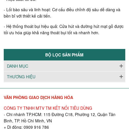
- Lối bào sâu và linh hoạt: Cơ cấu điều chỉnh độ sâu dễ dàng và
bền bỉ với thiết kế cải tiến.
- Hệ thống thoát bụi hiệu quả: Cửa hút và đường hút mạt gỗ được
tối ưu hóa giúp khả năng thoát bụi tốt và nhanh hơn.
BỘ LỌC SẢN PHẨM
DANH MỤC
THƯƠNG HIỆU
VĂN PHÒNG GIAO DỊCH HÀNG HÓA
CÔNG TY TNHH MTV TM KẾT NỐI TIÊU DÙNG
- Chi nhánh TP.HCM: 115 Đường C18, Phường 12, Quận Tân
Bình, TP. Hồ Chí Minh, VN
+ Di động: 0909 916 786