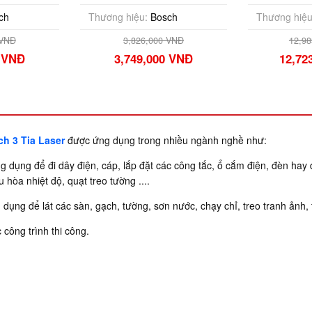
ch
Thương hiệu:
Bosch
Thương hiệu
 VNĐ
3,826,000 VNĐ
12,9
0 VNĐ
3,749,000 VNĐ
12,72
h 3 Tia Laser
được ứng dụng trong nhiều ngành nghề như:
g dụng để đi dây điện, cáp, lắp đặt các công tắc, ổ cắm điện, đèn hay
u hòa nhiệt độ, quạt treo tường ....
dụng để lát các sàn, gạch, tường, sơn nước, chạy chỉ, treo tranh ảnh, t
 công trình thi công.