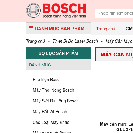
DANH MỤC SẢN PHẨM
Trang chủ
Giớ
Trang chủ
»
Thiết Bị Đo Laser Bosch
»
Máy Cân Mực 
BỘ LỌC SẢN PHẨM
MÁY CÂN MỰ
DANH MỤC
Phụ kiện Bosch
Máy Thổi Nóng Bosch
Máy Siết Bu Lông Bosch
Máy Bắt Vít Bosch
Các Loại Máy Khác
Máy cân mực La
GLL 3-1
Máy bắn đinh Bosch