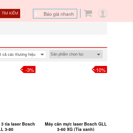
Báo giá nhanh
TÌM KIẾM
t cả các thương hiệu
-3%
-10%
3 tia laser Bosch
Máy cân mực laser Bosch GLL
L 3-80
3-60 XG (Tia xanh)