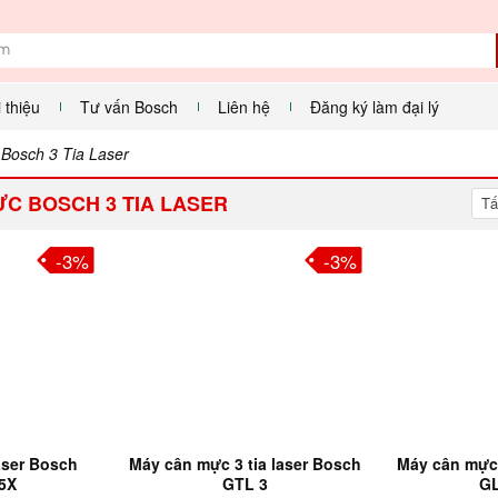
i thiệu
Tư vấn Bosch
Liên hệ
Đăng ký làm đại lý
Bosch 3 Tia Laser
C BOSCH 3 TIA LASER
Tấ
-3%
-3%
ser Bosch
Máy cân mực 3 tia laser Bosch
Máy cân mực 
5X
GTL 3
GL