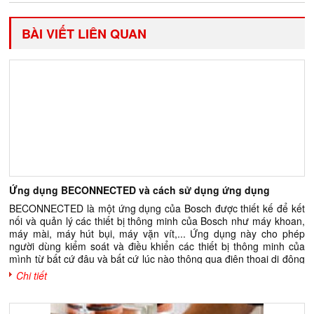
BÀI VIẾT LIÊN QUAN
Ứng dụng BECONNECTED và cách sử dụng ứng dụng
BECONNECTED là một ứng dụng của Bosch được thiết kế để kết
nối và quản lý các thiết bị thông minh của Bosch như máy khoan,
máy mài, máy hút bụi, máy vặn vít,... Ứng dụng này cho phép
người dùng kiểm soát và điều khiển các thiết bị thông minh của
mình từ bất cứ đâu và bất cứ lúc nào thông qua điện thoại di động
hoặc máy tính bảng. Ứng dụng BECONNECTED cung cấp nhiều
Chi tiết
tính năng hữu ích cho người dùng như: - Kiểm soát từ xa: Người
dùng có thể điều khiển các thiết bị thông minh của mình từ bất cứ
đâu và bất cứ lúc nào, giúp tiết kiệm thời gian và năng lượng. -